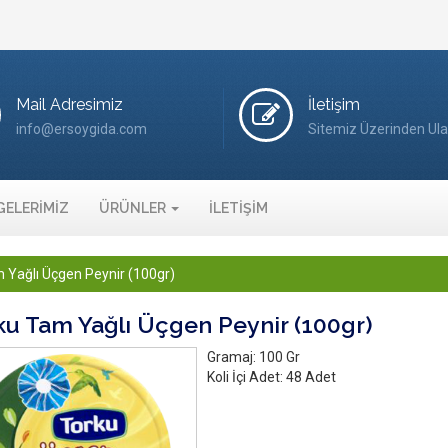
Mail Adresimiz
İletişim
info@ersoygida.com
Sitemiz Üzerinden Ula
GELERİMİZ
ÜRÜNLER
İLETİŞİM
 Yağlı Üçgen Peynir (100gr)
ku Tam Yağlı Üçgen Peynir (100gr)
Gramaj:
100 Gr
Koli İçi Adet:
48 Adet