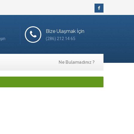
Bize Ulaşmak İçin
şın
(286) 212 14 65
Ne Bulamadınız ?