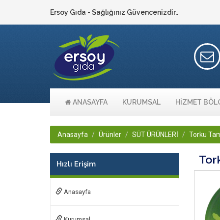
Ersoy Gıda - Sağlığınız Güvencenizdir..
ANASAYFA
KURUMSAL
HİZMET BÖL
Anasayfa
Ürünler
SÜT ÜRÜNLERİ
Torku Tam
Tor
Hızlı Erişim
Anasayfa
Kurumsal