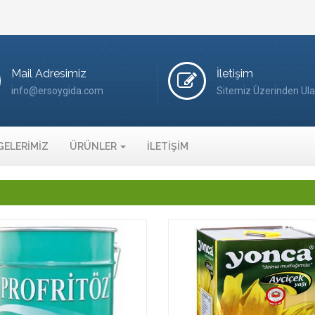
Mail Adresimiz
İletişim
info@ersoygida.com
Sitemiz Üzerinden Ula
GELERİMİZ
ÜRÜNLER
İLETİŞİM