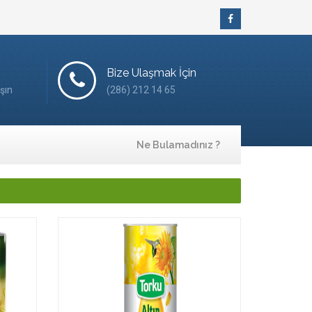
Bize Ulaşmak İçin
şın
(286) 212 14 65
Ne Bulamadınız ?