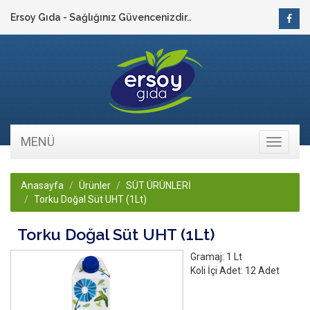
Ersoy Gıda - Sağlığınız Güvencenizdir..
MENÜ
Toggle
navigati
Anasayfa
Ürünler
SÜT ÜRÜNLERİ
Torku Doğal Süt UHT (1Lt)
Torku Doğal Süt UHT (1Lt)
Gramaj:
1 Lt
Koli İçi Adet:
12 Adet