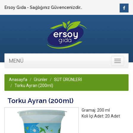
Ersoy Gıda - Sağlığınız Güvencenizdir..
MENÜ
Toggle
navigati
Anasayfa
Ürünler
SÜT ÜRÜNLERİ
Torku Ayran (200ml)
Torku Ayran (200ml)
Gramaj:
200 ml
Koli İçi Adet:
20 Adet